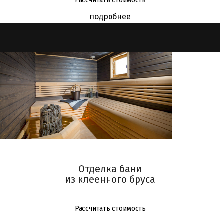
Рассчитать стоимость
Сретенский бульвар
подробнее
Трубная
Достоевская
Марьина роща
Бутырская
Фонвизинская
Петровско-Разумовская
Окружная
Верхние Лихоборы
Селигерская
Каховская
Каширская
Варшавская
Отделка бани
Каховская
из клеенного бруса
Бутовская
Рассчитать стоимость
Битцевский парк