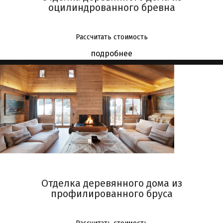
оцилиндрованного бревна
Отрадное
Бибирево
Алтуфьево
Рассчитать стоимость
подробнее
Люблинско-Дмитровская
Зябликово
Шипиловская
Борисово
Марьино
Братиславская
Люблино
Волжская
Печатники
Кожуховская
Дубровка
Отделка деревянного дома из
Крестьянская застава
профилированного бруса
Римская
Чкаловская