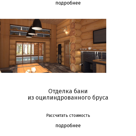
Лесопарковая
подробнее
Улица Старокачаловская
Улица Скобелевская
Бульвар адмирала Ушакова
Улица Горчакова
Бунинская аллея
Отделка бани
из оцилиндрованного бруса
Рассчитать стоимость
подробнее