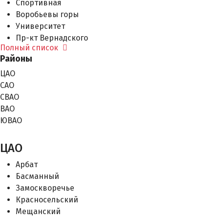
Спортивная
Воробьевы горы
Университет
Пр-кт Вернадского
Полный список
Юго-Западная
Районы
Тропарёво
Румянцево
ЦАО
Саларьево
САО
Филатов Луг
СВАО
Прокшино
ВАО
Ольховая
ЮВАО
Коммунарка
ЦАО
Замоскворецкая
Арбат
Ховрино
Басманный
Беломорская
Замоскворечье
Речной вокзал
Красносельский
Водный стадион
Мещанский
Войковская