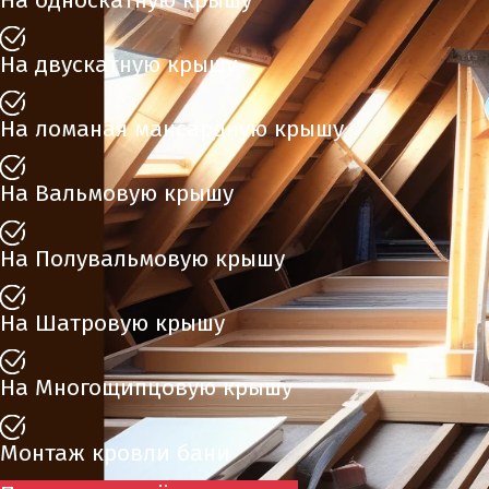
На двускатную крышу
На ломаная мансардную крышу
На Вальмовую крышу
На Полувальмовую крышу
На Шатровую крышу
На Многощипцовую крышу
Монтаж кровли бани