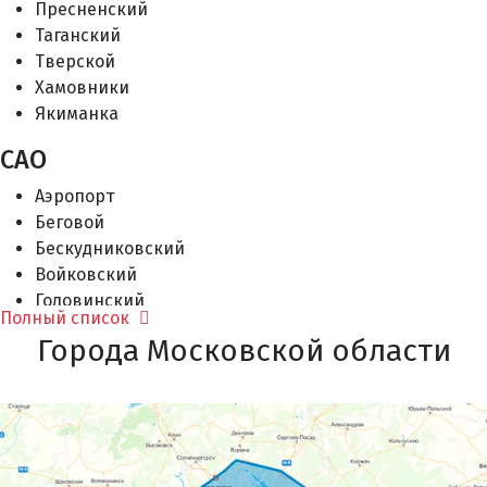
Пресненский
Сокол
Таганский
Аэропорт
Тверской
Динамо
Хамовники
Белорусская
Якиманка
Маяковская
Тверская
САО
Театральная
Аэропорт
Новокузнецкая
Беговой
Павелецкая
Бескудниковский
Автозаводская
Войковский
Технопарк
Головинский
Коломенская
Полный список
Дегунино Восточное
Каширская
Города Московской области
Дегунино Западное
Кантемировская
Дмитровский
Царицыно
Коптево
Орехово
Левобережный
Домодедовская
Молжаниновский
Красногвардейская
Савёловский