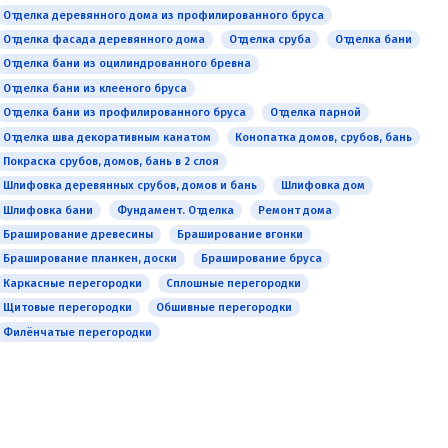
Медведково
Отделка деревянного дома из профилированного бруса
ЮАО
Бабушкинская
Отделка фасада деревянного дома
Отделка сруба
Отделка бани
Бирюлёво Восточное
Свиблово
Отделка бани из оцилиндрованного бревна
Бирюлёво Западное
Ботанический сад
Отделка бани из клееного бруса
Братеево
ВДНХ
Отделка бани из профилированного бруса
Отделка парной
Даниловский
Алексеевская
Отделка шва декоративным канатом
Конопатка домов, срубов, бань
Донской
Рижская
Покраска срубов, домов, бань в 2 слоя
Зябликово
Сухаревская
Шлифовка деревянных срубов, домов и бань
Шлифовка дом
Москворечье-Сабурово
Тургеневская
Шлифовка бани
Фундамент. Отделка
Ремонт дома
Нагатино-Садовники
Китай-город
Браширование древесины
Браширование вгонки
Нагатинский затон
Третьяковская
Браширование планкен, доски
Браширование бруса
Нагорный
Октябрьская
Каркасные перегородки
Сплошные перегородки
Орехово-Борисово Северное
Шаболовская
Щитовые перегородки
Обшивные перегородки
Орехово-Борисово Южное
Ленинский пр-кт
Филёнчатые перегородки
Царицыно
Академическая
Чертаново Северное
Профсоюзная
Чертаново Центральное
Новые Черёмушки
Чертаново Южное
Калужская