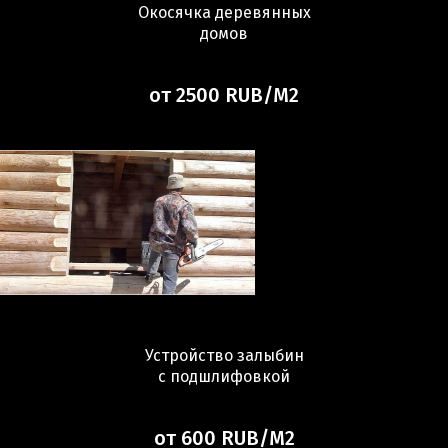
Окосячка деревянных
домов
от 2500 RUB/М2
Устройство залыбин
с подшлифовкой
от 600 RUB/М2