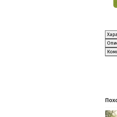
Хар
Опи
Ком
Пох