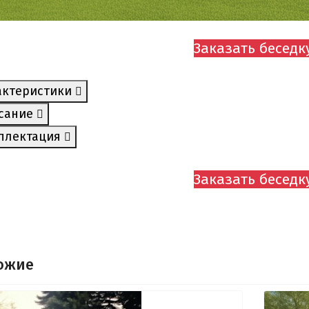
Заказать беседк
актеристики
сание
плектация
Заказать беседк
ожие