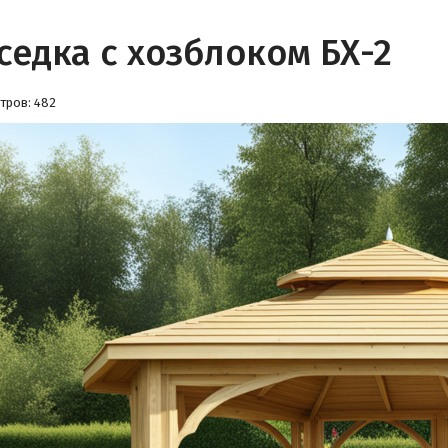
седка с хозблоком БХ-2
тров: 482